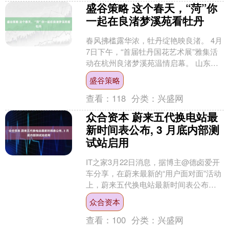
盛谷策略 这个春天，“菏”你
一起在良渚梦溪苑看牡丹
春风拂槛露华浓，牡丹绽艳映良渚。 4月
7日下午，“首届牡丹国花艺术展”雅集活
动在杭州良渚梦溪苑温情启幕。 山东菏
泽与浙江两地园林专家、文化学者、艺
盛谷策略
术名家及花卉爱....
查看：
118
分类：
兴盛网
众合资本 蔚来五代换电站最
新时间表公布, 3 月底内部测
试站启用
IT之家3月22日消息，据博主@德卤爱开
车分享，在蔚来最新的“用户面对面”活动
上，蔚来五代换电站最新时间表公布： 3
月底内部测试站启用； 5-6月份上线5-
众合资本
10....
查看：
100
分类：
兴盛网