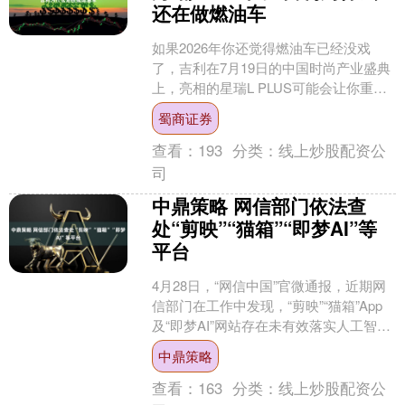
还在做燃油车
如果2026年你还觉得燃油车已经没戏
了，吉利在7月19日的中国时尚产业盛典
上，亮相的星瑞L PLUS可能会让你重新
想想。 一台全新中型轿车，提供1.5T、
蜀商证券
2.0....
查看：
193
分类：
线上炒股配资公
司
中鼎策略 网信部门依法查
处“剪映”“猫箱”“即梦AI”等
平台
4月28日，“网信中国”官微通报，近期网
信部门在工作中发现，“剪映”“猫箱”App
及“即梦AI”网站存在未有效落实人工智能
生成合成内容标识规定要求等问题，违
中鼎策略
反《....
查看：
163
分类：
线上炒股配资公