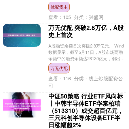
国经贸主管部门、东盟秘书处等东博会
优配货主
共办方高官，以....
查看：
105
分类：
兴盛网
万无优配 突破2.8万亿，A股
史上首次
A股融资余额首次突破2.8万亿元。 Wind
数据显示，截至5月11日，A股市场两融
余额中的融资余额达28130亿元，创出历
史新高。值得注意的是，这是A股市场融
万无优配
资....
查看：
116
分类：
线上炒股配资公
司
中证50策略 行业ETF风向标
丨中韩半导体ETF华泰柏瑞
（513310）成交超百亿元，
三只科创半导体设备ETF半
日涨幅超2%