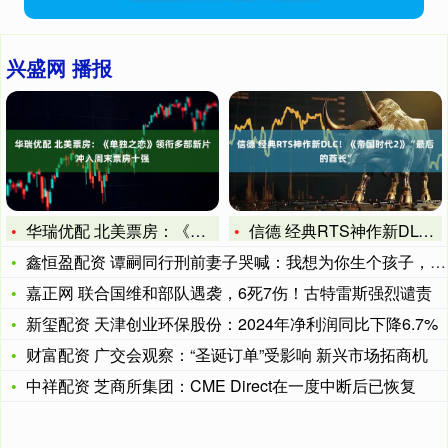
兴盛网 播报
华瑞优配 北美票房：《单独之恋》领衔多部新片冲入周末票房十强
信德 经典RTS神作新DLC！《帝国时代2》“最后的酋长”
鑫恒盈配资 谭嗣同行刑前妻子哭喊：我想为你生个孩子，他的回答
嘉正网 联合国维和部队遇袭，6死7伤！古特雷斯强烈谴责
新玺配资 天津创业环保股份：2024年净利润同比下降6.7%
财富配资 广交会观察：“圣诞订单”受影响 新兴市场拓商机
中祥配资 芝商所集团：CME Direct在一度中断后已恢复