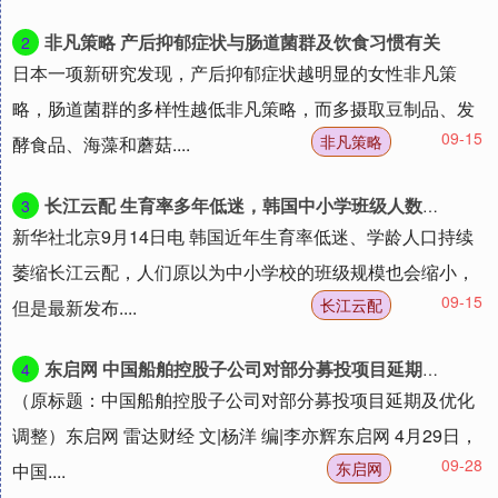
非凡策略 产后抑郁症状与肠道菌群及饮食习惯有关
2
日本一项新研究发现，产后抑郁症状越明显的女性非凡策
略，肠道菌群的多样性越低非凡策略，而多摄取豆制品、发
09-15
非凡策略
酵食品、海藻和蘑菇....
长江云配 生育率多年低迷，韩国中小学班级人数何以不减反增？
3
新华社北京9月14日电 韩国近年生育率低迷、学龄人口持续
萎缩长江云配，人们原以为中小学校的班级规模也会缩小，
09-15
长江云配
但是最新发布....
东启网 中国船舶控股子公司对部分募投项目延期及优化调整
4
（原标题：中国船舶控股子公司对部分募投项目延期及优化
调整）东启网 雷达财经 文|杨洋 编|李亦辉东启网 4月29日，
09-28
东启网
中国....