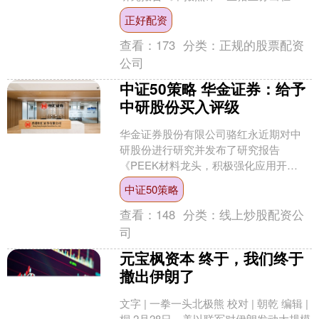
倍增，黄鸡业务迎来市场回暖》，给予
正好配资
立华股份买入评级。....
查看：
173
分类：
正规的股票配资
公司
中证50策略 华金证券：给予
中研股份买入评级
华金证券股份有限公司骆红永近期对中
研股份进行研究并发布了研究报告
《PEEK材料龙头，积极强化应用开
拓》，给予中研股份买入评级。 中研股
中证50策略
份(688716) 投资要....
查看：
148
分类：
线上炒股配资公
司
元宝枫资本 终于，我们终于
撤出伊朗了
文字 | 一拳一头北极熊 校对 | 朝乾 编辑 |
桐 2月28日，美以联军对伊朗发动大规模