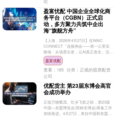
司
盈富忧配 中国企业全球化商
务平台（CGBN）正式启
动，多方聚力共筑中企出
海“旗舰方舟”
【上海，2026年4月27日】在WAIC
CONNECT「连接例会——第一公里实
验场：从场景出发，让AI真正发生」活动
现场，中国企业全球化商务平台（简称
盈富优配
CGBN....
查看：
185
分类：
正规的股票配资
公司
优配货主 第23届东博会高官
会成功举办
正值万物繁茂、壮乡飞歌之际，第23届
中国—东盟博览会(简称东博会)筹备工作
加快推进。4月27日，来自中国和东盟各