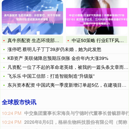
真牛所配资 生态环境部：分区管控，对于污染较轻的行业尝试取消
中证50策略 行业ETF风向标丨中韩半导体ETF华泰柏瑞（5
涨停吧 蔡明儿子丁丁39岁仍未婚，她为此发愁
KB资产 美联储降息预期压倒胀 金价年内大涨39%
凡资配 一位了不起的革命老英雄，被我的一篇头条文章而发现
飞乐乐 中国工信部：打造智能制造“升级版”
东兴资本配资 中国武夷一季度新增订单超5亿，在建项目进展顺利
全球股市快讯
10:10 PM
10:08 PM