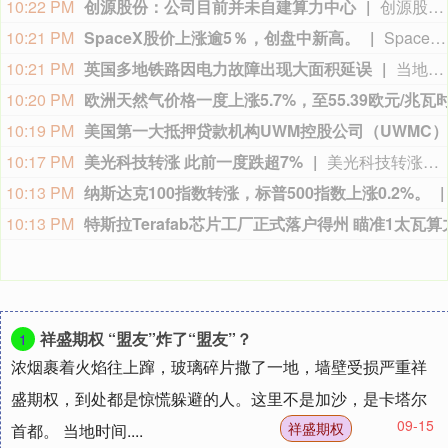
10:07 PM
10:06 PM
10:06 PM
10:05 PM
8月6日增减持汇总（表）
8月6日盘后，据不完全统计，昂立教育、朗鸿科技、甘李药业、济川药业等4家A股上市公司披露拟减持情况，当日暂无A股公司披露拟增持情况。
10:04 PM
太空探索技术
10:04 PM
10:02 PM
10:02 PM
祥盛期权 “盟友”炸了“盟友”？
1
浓烟裹着火焰往上蹿，玻璃碎片撒了一地，墙壁受损严重祥
盛期权，到处都是惊慌躲避的人。这里不是加沙，是卡塔尔
09-15
祥盛期权
首都。 当地时间....