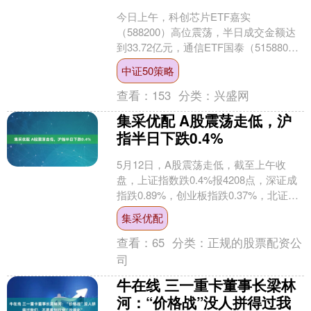
今日上午，科创芯片ETF嘉实
（588200）高位震荡，半日成交金额达
到33.72亿元，通信ETF国泰（515880）
和证券ETF国泰（512880）半日成交金
中证50策略
额....
查看：
153
分类：
兴盛网
集采优配 A股震荡走低，沪
指半日下跌0.4%
5月12日，A股震荡走低，截至上午收
盘，上证指数跌0.4%报4208点，深证成
指跌0.89%，创业板指跌0.37%，北证50
跌0.62%，科创50跌0.23%，....
集采优配
查看：
65
分类：
正规的股票配资公
司
牛在线 三一重卡董事长梁林
河：“价格战”没人拼得过我