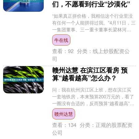
们，不愿看到行业“沙漠化”
“如果真正拼价格，我相信这个行业里没
有任何一个人能拼得过我。”4月11日，三
一集团董事、三一重卡董事长梁林河在
智能电动汽车发展高层论坛（2026）期
牛在线
间接受《每日....
查看：
92
分类：
线上炒股配资公
司
赣州达慧 在滨江区看房 预
算“越看越高”怎么办？
问：我在杭州滨江区上班，想在滨江买
一套地铁房，本来预算200万元的，看了
一圈没有合适的，反而预算“越看越高”。
我还有什么别的选择？二手房看过几
赣州达慧
个，但是对比现在的....
查看：
134
分类：
正规的股票配资
公司