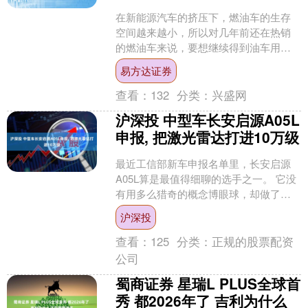
在新能源汽车的挤压下，燃油车的生存
空间越来越小，所以对几年前还在热销
的燃油车来说，要想继续得到油车用户
认可，压低价格+产品力提升，已经成为
易方达证券
了必须执行的方向。而即....
查看：
132
分类：
兴盛网
沪深投 中型车长安启源A05L
申报, 把激光雷达打进10万级
最近工信部新车申报名单里，长安启源
A05L算是最值得细聊的选手之一。 它没
有用多么猎奇的概念博眼球，却做了一
件最戳市场痛点的事：把过去只出现在
沪深投
15万、20万级车....
查看：
125
分类：
正规的股票配资
公司
蜀商证券 星瑞L PLUS全球首
秀 都2026年了 吉利为什么