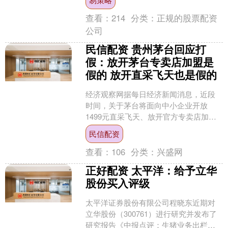
端....
查看：
214
分类：
正规的股票配资
公司
民信配资 贵州茅台回应打
假：放开茅台专卖店加盟是
假的 放开直采飞天也是假的
经济观察网据每日经济新闻消息，近段
时间，关于茅台将面向中小企业开放
1499元直采飞天、放开官方专卖店加盟
等消息，在各种营销号、自媒体上大量
民信配资
转发，在行业内外传得沸....
查看：
106
分类：
兴盛网
正好配资 太平洋：给予立华
股份买入评级
太平洋证券股份有限公司程晓东近期对
立华股份（300761）进行研究并发布了
研究报告《中报点评：生猪业务出栏量