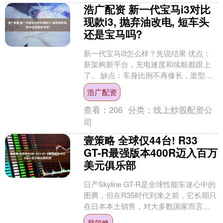
浩广配资 新一代宝马i3对比
现款i3, 抛弃油改电, 短车头
还是宝马吗?
新一代宝马i3怎么样？先说结果 优点：
新架构新平台，充电速度和续航都跟上
了。 缺点：车身比例不再修长，造型有
争议，少了一丝宝马味。 简单说，这是
浩广配资
一台从零开始为电....
查看：
206
分类：
线上炒股配资公
司
壹策略 全球仅44台! R33
GT-R最强版本400R迈入百万
美元俱乐部
日产Skyline GT-R是全球性能车迷心中的
图腾，但在R35时代到来之前，它长期只
在日本本土销售，对大多数国家而言都
是可望而不可即的“禁果”。如今，一台极
易策略