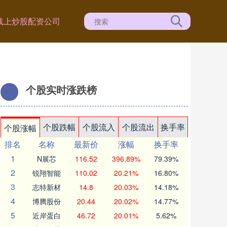
线上炒股配资公司
个股实时涨跌榜
个股跌幅
个股流入
个股流出
换手率
个股涨幅
排名
名称
最新价
涨幅
换手率
1
N展芯
116.52
396.89%
79.39%
2
锐翔智能
110.02
20.21%
16.80%
3
志特新材
14.8
20.03%
14.18%
4
博腾股份
20.44
20.02%
14.77%
5
近岸蛋白
46.72
20.01%
5.62%