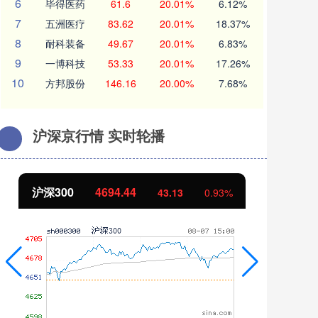
6
毕得医药
61.6
20.01%
6.12%
7
五洲医疗
83.62
20.01%
18.37%
8
耐科装备
49.67
20.01%
6.83%
9
一博科技
53.33
20.01%
17.26%
10
方邦股份
146.16
20.00%
7.68%
沪深京行情 实时轮播
沪深300
4694.44
北
43.13
0.93%