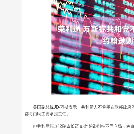
上证指数
3940.04
.40
2.13%
39.68
1.
美国副总统JD·万斯表示，共和党人不希望在联邦政府停
都将由民主党承担责任。
但共和党籍众议院议长迈克·约翰逊则持不同立场，称白