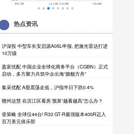
热点资讯
沪深投 中型车长安启源A05L申报, 把激光雷达打进
10万级
盈富忧配 中国企业全球化商务平台（CGBN）正式
启动，多方聚力共筑中企出海“旗舰方舟”
集采优配 A股震荡走低，沪指半日下跌0.4%
赣州达慧 在滨江区看房 预算“越看越高”怎么办？
壹策略 全球仅44台! R33 GT-R最强版本400R迈入
百万美元俱乐部