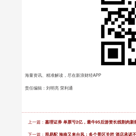
海量资讯、精准解读，尽在新浪财经APP
责任编辑：刘明亮 荣利通
上一篇：
嘉理证券 单票亏2亿，最牛95后游资长线割肉新
下一篇：
股易配 海南又来台风：多个景区关闭 酒店承诺