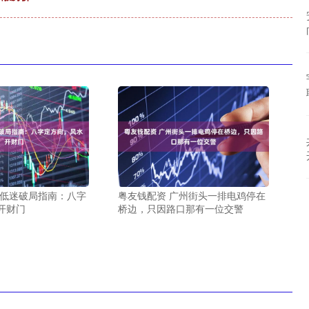
运低迷破局指南：八字
粤友钱配资 广州街头一排电鸡停在
开财门
桥边，只因路口那有一位交警