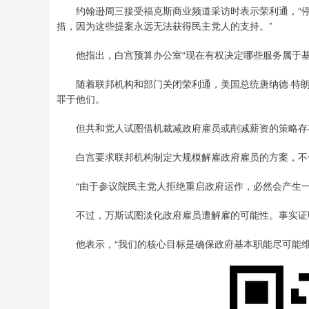
约翰逊周三接受福克斯商业频道采访时表示荣利通，“停
措，因为这些提案永远无法获得民主党人的支持。”
他指出，白宫预算办公室“现在有权决定哪些服务属于基
随着联邦机构和部门关闭荣利通，美国总统唐纳德·特朗
罪于他们。
但共和党人试图借机裁减政府雇员或削减薪资的策略存在
白宫要求联邦机构制定大规模解雇政府雇员的方案，不仅
“由于参议院民主党人拒绝重启政府运作，必然会产生一
不过，万斯试图淡化政府雇员遭解雇的可能性。事实证明
他表示，“我们的核心目标是确保政府基本职能尽可能维