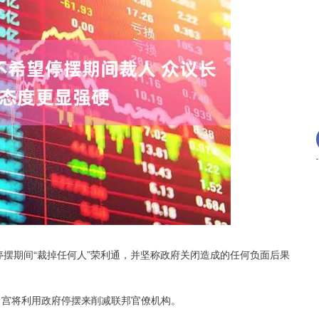
深证成指
14311.01
02%
200.89
1.42%
摆期间“裁掉任何人”荣利通，并坚称政府关闭造成的任何负面后果
宫将利用政府停摆来削减联邦官僚机构。