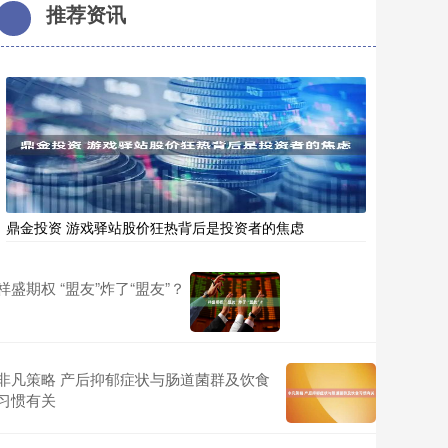
推荐资讯
鼎金投资 游戏驿站股价狂热背后是投资者的焦虑
祥盛期权 “盟友”炸了“盟友”？
非凡策略 产后抑郁症状与肠道菌群及饮食
习惯有关