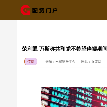
荣利通 万斯称共和党不希望停摆期
停摆
来源：永崋证券平台
网站：兴盛网