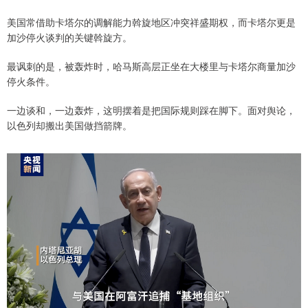
美国常借助卡塔尔的调解能力斡旋地区冲突祥盛期权，而卡塔尔更是
加沙停火谈判的关键斡旋方。
最讽刺的是，被轰炸时，哈马斯高层正坐在大楼里与卡塔尔商量加沙
停火条件。
一边谈和，一边轰炸，这明摆着是把国际规则踩在脚下。面对舆论，
以色列却搬出美国做挡箭牌。