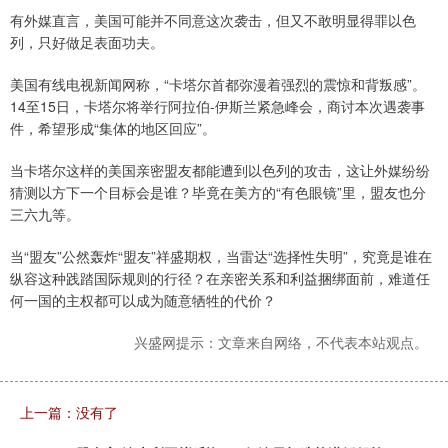
有外媒直言，美国可能并不同意这次袭击，但又不敢明显得罪以色
列，只好做足表面功夫。
美国有线电视新闻网称，“卡塔尔首都弥漫着强烈的震惊和背叛感”。
14至15日，卡塔尔将举行阿拉伯-伊斯兰紧急峰会，商讨本次遇袭事
件，希望形成“集体的地区回应”。
当卡塔尔这样的美国亲密盟友都能遭到以色列的攻击，这让外媒纷纷
猜测以方下一个目标会是谁？毕竟在美方的“有色眼镜”里，盟友也分
三六九等。
当“盟友”公然轰炸“盟友”祥盛期权，当雷达“选择性失明”，究竟是谁在
纵容这种践踏国际规则的行径？在亲密关系和利益捆绑面前，难道任
何一国的主权都可以成为随意牺牲的代价？
兴盛网提示：文章来自网络，不代表本站观点。
上一篇：没有了