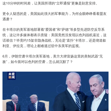
这10分钟的时间差，让美国所谓的“立即通报”更像是刻意安排。
更令人疑惑的是，美国如此强大的军事能力，为何会眼睁睁看着盟友
遇袭？
在卡塔尔的美军基地部署着“爱国者”和“萨德”等多型先进防空反导系
统，这让许多媒体都表示质疑：美国竟然没发现以色列战机逼近，这
话谁信？毕竟约15架非隐身战机，无论是“直扑”卡塔尔，还是绕道叙
利亚、伊拉克，理论上都难逃过驻中东美军的监视。
6月，伊朗空袭卡塔尔美军基地，美方大肆宣扬这里的美制武器“无
敌”，如今面对以色列的空袭，怎么就沉默了？