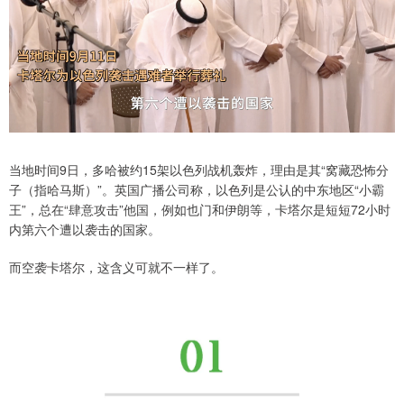
当地时间9日，多哈被约15架以色列战机轰炸，理由是其“窝藏恐怖分
子（指哈马斯）”。英国广播公司称，以色列是公认的中东地区“小霸
王”，总在“肆意攻击”他国，例如也门和伊朗等，卡塔尔是短短72小时
内第六个遭以袭击的国家。
而空袭卡塔尔，这含义可就不一样了。