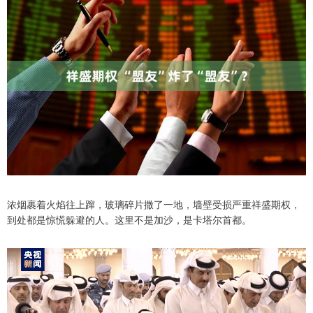
浓烟裹着火焰往上蹿，玻璃碎片撒了一地，墙壁受损严重祥盛期权，
到处都是惊慌躲避的人。这里不是加沙，是卡塔尔首都。