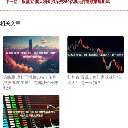
下一篇：
股鑫宝 澳大利亚拟斥资250亿澳元打造核潜艇船坞
相关文章
策略股 净利下滑超53%！传音
红和古 听说，你们家游戏的“主
控股遭遇“围剿”，存储涨价压垮
理人”，是一只狗？
利润