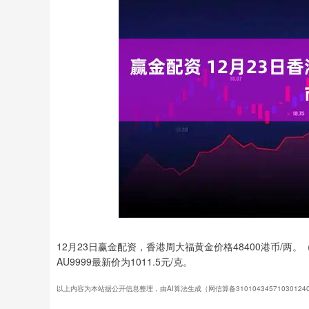
上证指数
3878.92
00
-0.35%
0.49
0.0
12月23日赢金配资，香港周大福黄金价格48400港币/
AU9999最新价为1011.5元/克。
以上内容为本站据公开信息整理，由AI算法生成（网信算备3101043457103012