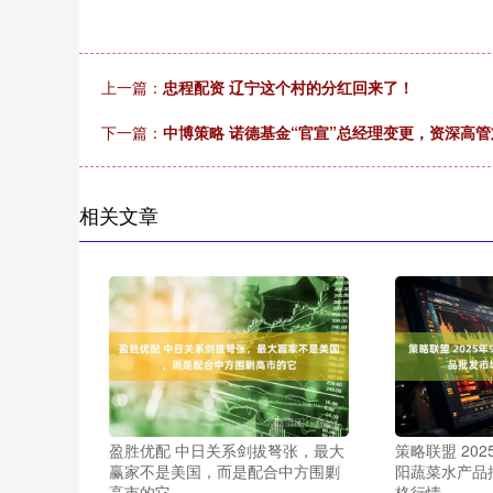
上一篇：
忠程配资 辽宁这个村的分红回来了！
下一篇：
中博策略 诺德基金“官宣”总经理变更，资深高管
相关文章
盈胜优配 中日关系剑拔弩张，最大
策略联盟 20
赢家不是美国，而是配合中方围剿
阳蔬菜水产品
高市的它
格行情