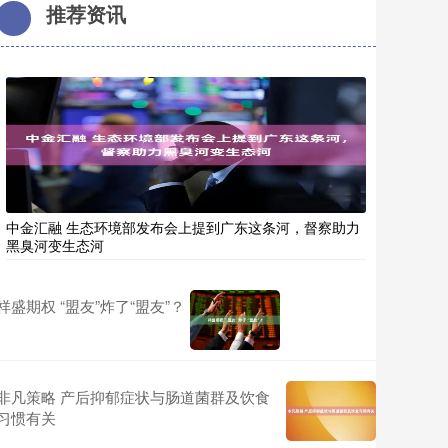
推荐资讯
中金汇融 生态环境部发布会上提到广东这条河，督察助力
黑臭河变生态河
祥盛期权 “盟友”炸了“盟友”？
非凡策略 产后抑郁症状与肠道菌群及饮食
习惯有关