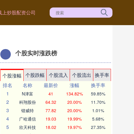
线上炒股配资公司
个股实时涨跌榜
个股跌幅
个股流入
个股流出
换手率
个股涨幅
排名
名称
最新价
涨幅
换手率
1
N津富
41
134.82%
59.85%
2
科翔股份
64.32
20.00%
11.70%
3
锴威特
77.82
20.00%
1.01%
4
广哈通信
19.03
19.99%
5.68%
5
欣天科技
18.02
19.97%
27.35%