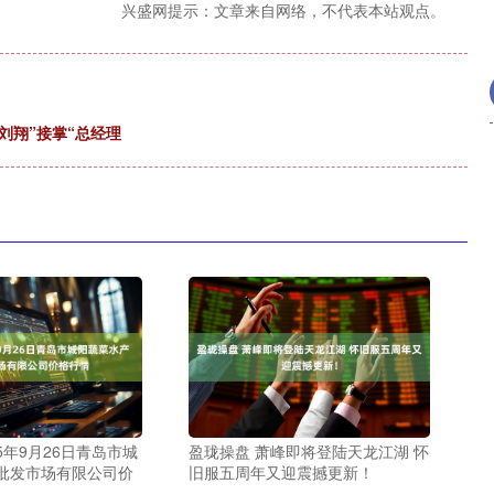
兴盛网提示：文章来自网络，不代表本站观点。
刘翔”接掌“总经理
25年9月26日青岛市城
盈珑操盘 萧峰即将登陆天龙江湖 怀
批发市场有限公司价
旧服五周年又迎震撼更新！