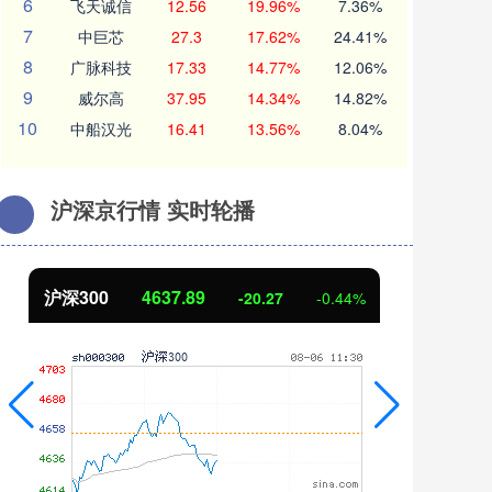
6
飞天诚信
12.56
19.96%
7.36%
7
中巨芯
27.3
17.62%
24.41%
8
广脉科技
17.33
14.77%
12.06%
9
威尔高
37.95
14.34%
14.82%
10
中船汉光
16.41
13.56%
8.04%
沪深京行情 实时轮播
沪深300
4637.89
北
-20.27
-0.44%