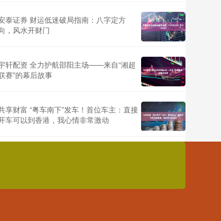
安泰证券 财运低迷破局指南：八字定方
向，风水开财门
宇轩配资 全力护航邵阳主场——来自“湘超
联赛”的幕后故事
共享财富 “粤车南下”发车！首位车主：直接
开车可以到香港，我心情非常激动