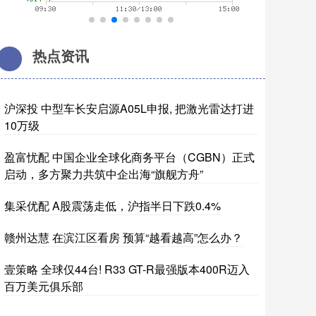
热点资讯
沪深投 中型车长安启源A05L申报, 把激光雷达打进
10万级
盈富忧配 中国企业全球化商务平台（CGBN）正式
启动，多方聚力共筑中企出海“旗舰方舟”
集采优配 A股震荡走低，沪指半日下跌0.4%
赣州达慧 在滨江区看房 预算“越看越高”怎么办？
壹策略 全球仅44台! R33 GT-R最强版本400R迈入
百万美元俱乐部