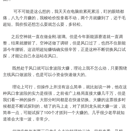
可不可能是这么想的，我天天在电脑前累死累活，盯的眼睛都
痛，八九个月赚的，我梭哈价投拿着不动，两个月就赚到了，还干毛
超短。我价投还想怎么耍就怎么耍，多轻松。
之后空神就一直在做金刚.玻璃。但是今年新能源赛道就一直调
整，结果就腰斩了。空神还做了调研，但是风口过了，也挡不住新能
源今年腰斩。这说明超短赚钱确实很辛苦，正是这种不断切换风口试
探，才能让自己永远站在风口。
既然处于风口就可以拿波段大赚，理论上我不怎么动，只要围绕
主线风口做波段，也是可以小资金快速做大的。
理论上可行，但操作上并没有这么简单，就比如说一神，他在这
种风口拿波段的实力是很强，之前省广上格局直接大赚几千万，但是
我们看一神的操作，大部分时间都是在快速切换。大赚的这票很多时
候都是不断试探到的，错了的马上走，对了抓到龙头就大赚一波，说
简单一点，可能试探了100个才抓到一个大赚的。几乎很少老早就知
道谁会大涨一波，非常少。
但确实每年有两三只龙头会走比较强的二波，目前来看，又想一