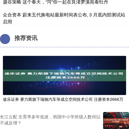
盛谷策略 这个春天，“菏”你一起在良渚梦溪苑看牡丹
众合资本 蔚来五代换电站最新时间表公布, 3 月底内部测试站
启用
推荐资讯
途乐证券 赛力斯旗下瑞驰汽车等成立空间技术公司 注册资本2666万
长江云配 生育率多年低迷，韩国中小学班级人数何以
不减反增？