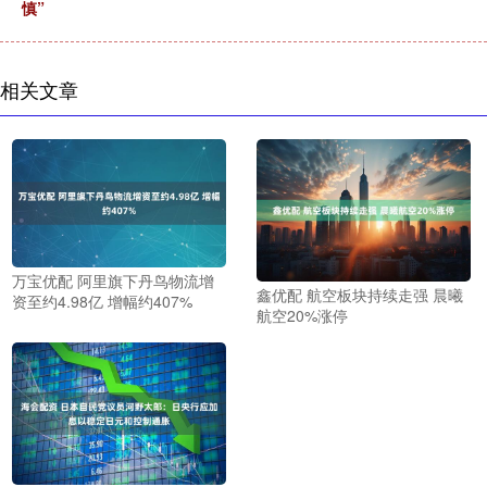
慎”
相关文章
万宝优配 阿里旗下丹鸟物流增
鑫优配 航空板块持续走强 晨曦
资至约4.98亿 增幅约407%
航空20%涨停