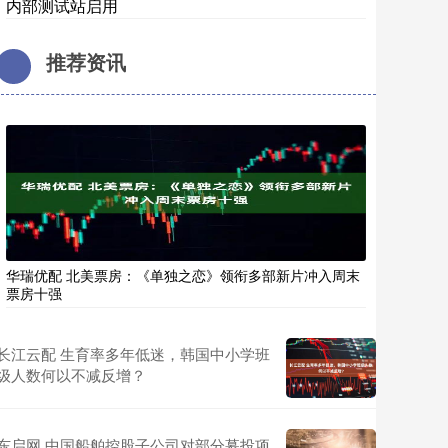
内部测试站启用
推荐资讯
华瑞优配 北美票房：《单独之恋》领衔多部新片冲入周末
票房十强
长江云配 生育率多年低迷，韩国中小学班
级人数何以不减反增？
东启网 中国船舶控股子公司对部分募投项