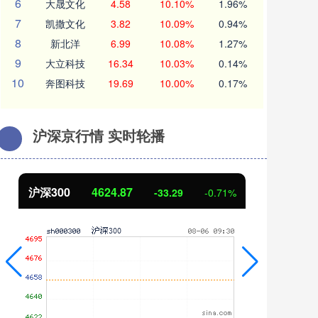
6
大晟文化
4.58
10.10%
1.96%
7
凯撒文化
3.82
10.09%
0.94%
8
新北洋
6.99
10.08%
1.27%
9
大立科技
16.34
10.03%
0.14%
10
奔图科技
19.69
10.00%
0.17%
沪深京行情 实时轮播
沪深300
4624.87
北
-33.29
-0.71%