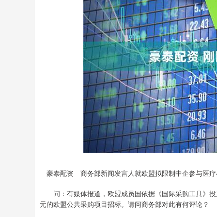
上证指数
3866.55
00
-0.66%
-11.88
-0
豪泰配资 商务部新闻发言人就欧盟拟限制中企参与医疗
问：有媒体报道，欧盟成员国依据《国际采购工具》投票决
元的欧盟公共采购项目招标。请问商务部对此有何评论？