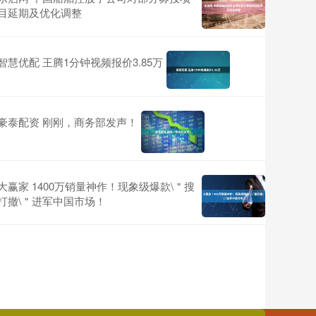
目延期及优化调整
智慧优配 王腾1分钟视频报价3.85万
豪泰配资 刚刚，商务部发声！
大赢家 1400万销量神作！现象级爆款\＂搜
打撤\＂进军中国市场！