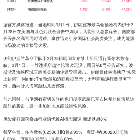
据官方媒体报道，当地时间3月1日，伊朗宣布最高领袖哈梅内伊于2
月28日在美国与以色列联合袭击中殉职，武装部队总参谋长、国防部
长等多名高官同时遇难。事件迅速引发国际社会高度关注，成为能源
市场波动的直接导火索。
伊朗伊斯兰革命卫队于2月28日晚间宣布禁止船只通行霍尔木兹海
峡。3月1日，一艘违规穿越油轮遭袭沉没；同日第8号公告证实，波
斯湾及海峡区域三艘美英籍油轮遭导弹袭击。伊朗媒体称海峡已“实际
上封闭”，MarineTraffic船舶追踪数据显示，大型商船通行量显著下
滑，西向驶入海湾航线几近停滞。
与此同时，与伊朗有密切关联的也门胡塞武装已宣布恢复对红海航道
船只的袭击，进一步加剧地区能源运输风险。
风险偏好回落叠加行业隐忧致AI概念回调 商汤跌超8%
截至午盘，多点数智(02586.HK)跌9.93%、商汤-W(00020.HK)跌
8.20%、迈富时(02556.HK)跌6.68%。