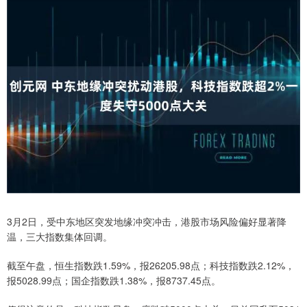
3月2日，受中东地区突发地缘冲突冲击，港股市场风险偏好显著降
温，三大指数集体回调。
截至午盘，恒生指数跌1.59%，报26205.98点；科技指数跌2.12%，
报5028.99点；国企指数跌1.38%，报8737.45点。