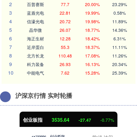
2
百普赛斯
77.7
20.00%
23.29%
3
蓝盾光电
22.81
19.99%
0.58%
4
信濠光电
20.72
19.98%
11.89%
5
晶华微
26.07
18.77%
14.36%
6
海正生材
12.28
18.42%
6.31%
7
近岸蛋白
55.3
18.37%
11.11%
8
北方长龙
110.48
17.08%
11.26%
9
科力装备
26.93
16.13%
20.34%
10
中能电气
7.62
15.28%
25.39%
沪深京行情 实时轮播
创业板指
3535.64
-27.47
-0.77%