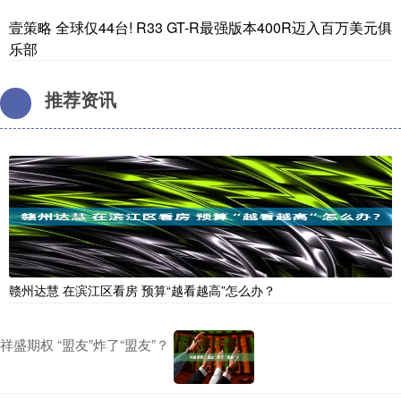
壹策略 全球仅44台! R33 GT-R最强版本400R迈入百万美元俱
乐部
推荐资讯
赣州达慧 在滨江区看房 预算“越看越高”怎么办？
祥盛期权 “盟友”炸了“盟友”？