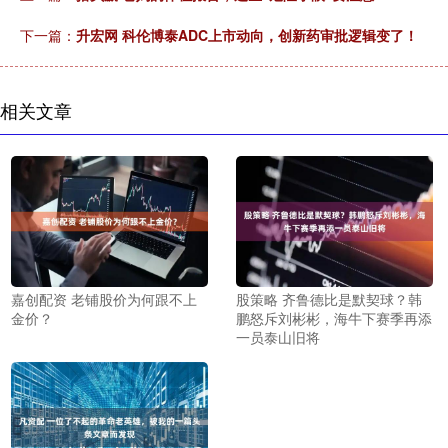
下一篇：
升宏网 科伦博泰ADC上市动向，创新药审批逻辑变了！
相关文章
嘉创配资 老铺股价为何跟不上
股策略 齐鲁德比是默契球？韩
金价？
鹏怒斥刘彬彬，海牛下赛季再添
一员泰山旧将