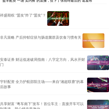
盈丰配资 一场“卖内裤”的直播，扯下了张雨绮最后的“遮羞布”
祥盛期权 “盟友”炸了“盟友”？
非凡策略 产后抑郁症状与肠道菌群及饮食习惯有关
安泰证券 财运低迷破局指南：八字定方向，风水开财
门
宇轩配资 全力护航邵阳主场——来自“湘超联赛”的幕
后故事
共享财富 “粤车南下”发车！首位车主：直接开车可以
到香港，我心情非常激动