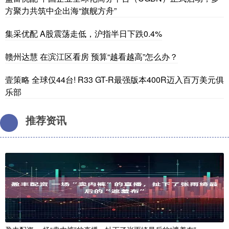
方聚力共筑中企出海“旗舰方舟”
集采优配 A股震荡走低，沪指半日下跌0.4%
赣州达慧 在滨江区看房 预算“越看越高”怎么办？
壹策略 全球仅44台! R33 GT-R最强版本400R迈入百万美元俱
乐部
推荐资讯