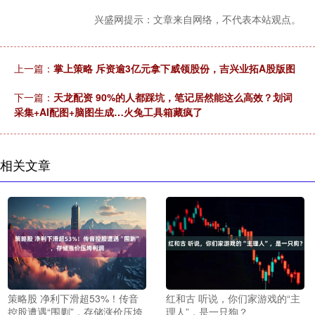
兴盛网提示：文章来自网络，不代表本站观点。
上一篇：
掌上策略 斥资逾3亿元拿下威领股份，吉兴业拓A股版图
下一篇：
天龙配资 90%的人都踩坑，笔记居然能这么高效？划词
采集+AI配图+脑图生成…火兔工具箱藏疯了
相关文章
策略股 净利下滑超53%！传音
红和古 听说，你们家游戏的“主
控股遭遇“围剿”，存储涨价压垮
理人”，是一只狗？