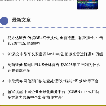
最新文章
易方达证券 传祺GS4终于换代, 全新造型、轴距加长, 冲击
1、
8万级市场, 能爆吗?
沪深投 中型车长安启源A05L申报, 把激光雷达打进10万级
2、
蜀商证券 星瑞L PLUS全球首秀 都2026年了 吉利为什么
3、
还在做燃油车
中鼎策略 网信部门依法查处“剪映”“猫箱”“即梦AI”等平台
4、
盈富忧配 中国企业全球化商务平台（CGBN）正式启动，
5、
多方聚力共筑中企出海“旗舰方舟”