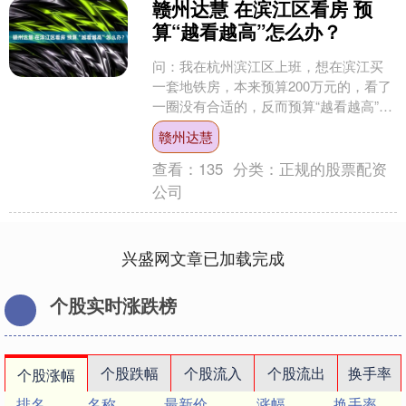
赣州达慧 在滨江区看房 预
算“越看越高”怎么办？
问：我在杭州滨江区上班，想在滨江买
一套地铁房，本来预算200万元的，看了
一圈没有合适的，反而预算“越看越高”。
我还有什么别的选择？二手房看过几
赣州达慧
个，但是对比现在的....
查看：
135
分类：
正规的股票配资
公司
兴盛网文章已加载完成
个股实时涨跌榜
个股跌幅
个股流入
个股流出
换手率
个股涨幅
排名
名称
最新价
涨幅
换手率