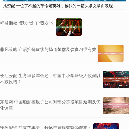
凡资配 一位了不起的革命老英雄，被我的一篇头条文章而发现
祥盛期权 “盟友”炸了“盟友”？
非凡策略 产后抑郁症状与肠道菌群及饮食习惯有关
长江云配 生育率多年低迷，韩国中小学班级人数何以
不减反增？
东启网 中国船舶控股子公司对部分募投项目延期及优
化调整
速盈配资 研究了半天，我终于发现窦骁的秘密：