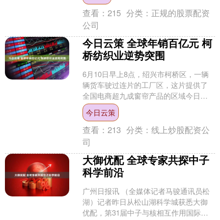
端....
查看：
215
分类：
正规的股票配资
公司
今日云策 全球年销百亿元 柯
桥纺织业逆势突围
6月10日早上8点，绍兴市柯桥区，一辆
辆货车驶过连片的工厂区，这片提供了
全国电商超九成窗帘产品的区域今日云
策，勾连起了全世界纺织产业的动脉。
今日云策
工厂内，成捆的布料....
查看：
213
分类：
线上炒股配资公
司
大御优配 全球专家共探中子
科学前沿
广州日报讯 （全媒体记者马骏通讯员松
湖）记者昨日从松山湖科学城获悉大御
优配，第31届中子与核相互作用国际研