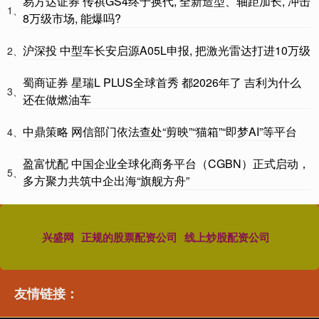
易方达证券 传祺GS4终于换代, 全新造型、轴距加长, 冲击
1、
8万级市场, 能爆吗?
沪深投 中型车长安启源A05L申报, 把激光雷达打进10万级
2、
蜀商证券 星瑞L PLUS全球首秀 都2026年了 吉利为什么
3、
还在做燃油车
中鼎策略 网信部门依法查处“剪映”“猫箱”“即梦AI”等平台
4、
盈富忧配 中国企业全球化商务平台（CGBN）正式启动，
5、
多方聚力共筑中企出海“旗舰方舟”
兴盛网
正规的股票配资公司
线上炒股配资公司
友情链接：