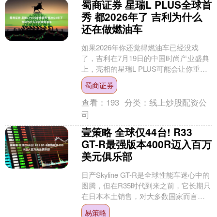
蜀商证券 星瑞L PLUS全球首
秀 都2026年了 吉利为什么
还在做燃油车
如果2026年你还觉得燃油车已经没戏
了，吉利在7月19日的中国时尚产业盛典
上，亮相的星瑞L PLUS可能会让你重新
想想。 一台全新中型轿车，提供1.5T、
蜀商证券
2.0....
查看：
193
分类：
线上炒股配资公
司
壹策略 全球仅44台! R33
GT-R最强版本400R迈入百万
美元俱乐部
日产Skyline GT-R是全球性能车迷心中的
图腾，但在R35时代到来之前，它长期只
在日本本土销售，对大多数国家而言都
是可望而不可即的“禁果”。如今，一台极
易策略