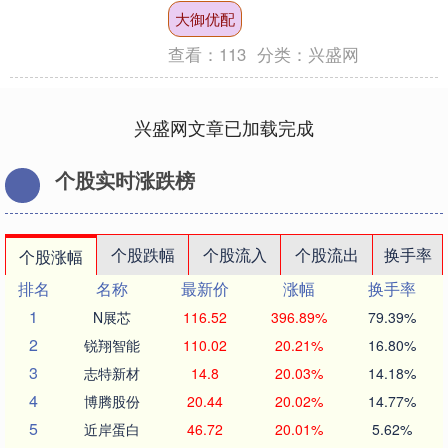
讨会（以下简称“ISINN-31”）近日在东莞
大御优配
开幕，会....
查看：
113
分类：
兴盛网
兴盛网文章已加载完成
个股实时涨跌榜
个股跌幅
个股流入
个股流出
换手率
个股涨幅
排名
名称
最新价
涨幅
换手率
1
N展芯
116.52
396.89%
79.39%
2
锐翔智能
110.02
20.21%
16.80%
3
志特新材
14.8
20.03%
14.18%
4
博腾股份
20.44
20.02%
14.77%
5
近岸蛋白
46.72
20.01%
5.62%