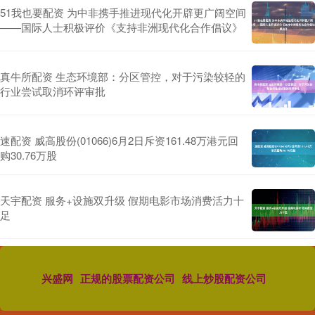
51我也要配资 为中非携手推进现代化开辟更广阔空间
——国际人士积极评价《支持非洲现代化合作倡议》
真牛所配资 生态环境部：分区管控，对于污染较轻的
行业尝试取消环评审批
速配资 威高股份(01066)6月2日斥资161.48万港元回
购30.76万股
天宇配资 服务+设施双升级 假期电影市场消费活力十
足
兴盛网
正规的股票配资公司
线上炒股配资公司