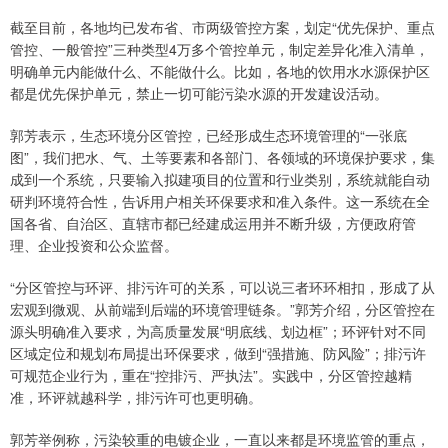
截至目前，各地均已发布省、市两级管控方案，划定“优先保护、重点
管控、一般管控”三种类型4万多个管控单元，制定差异化准入清单，
明确单元内能做什么、不能做什么。比如，各地的饮用水水源保护区
都是优先保护单元，禁止一切可能污染水源的开发建设活动。
郭芳表示，生态环境分区管控，已经形成生态环境管理的“一张底
图”，我们把水、气、土等要素和各部门、各领域的环境保护要求，集
成到一个系统，只要输入拟建项目的位置和行业类别，系统就能自动
研判环境符合性，告诉用户相关环保要求和准入条件。这一系统在全
国各省、自治区、直辖市都已经建成运用并不断升级，方便政府管
理、企业投资和公众监督。
“分区管控与环评、排污许可的关系，可以说三者环环相扣，形成了从
宏观到微观、从前端到后端的环境管理链条。”郭芳介绍，分区管控在
源头明确准入要求，为高质量发展“明底线、划边框”；环评针对不同
区域定位和规划布局提出环保要求，做到“强措施、防风险”；排污许
可规范企业行为，重在“控排污、严执法”。实践中，分区管控越精
准，环评就越科学，排污许可也更明确。
郭芳举例称，污染较重的电镀企业，一直以来都是环境监管的重点，