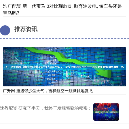
浩广配资 新一代宝马i3对比现款i3, 抛弃油改电, 短车头还是
宝马吗?
推荐资讯
广升网 遭遇强沙尘天气，吉祥航空一航班触地复飞
速盈配资 研究了半天，我终于发现窦骁的秘密：