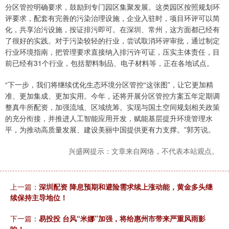
分区管控明确要求，鼓励到专门园区集聚发展。这类园区按照规划环
评要求，配套有完善的污染治理设施，企业入驻时，项目环评可以简
化，共享治污设施，按证排污即可。在深圳、常州，这方面都已经有
了很好的实践。对于污染较轻的行业，尝试取消环评审批，通过制定
行业环境指南，把管理要求直接纳入排污许可证，压实主体责任，目
前已经有31个行业，包括塑料制品、电子材料等，正在各地试点。
“下一步，我们将继续优化生态环境分区管控“这张图”，让它更加精
准、更加集成、更加实用。今年，还将开展分区管控方案五年定期调
整真牛所配资，加强流域、区域统筹。实现与国土空间规划相关政策
的充分衔接，并推进人工智能应用开发，赋能基层提升环境管理水
平，为推动高质量发展、建设美丽中国提供更有力支撑。”郭芳说。
兴盛网提示：文章来自网络，不代表本站观点。
上一篇：
深圳配资 降息预期和避险需求续上涨动能，黄金多头继
续保持主导地位！
下一篇：
易投投 台风“米娜”加强，将给惠州市带来严重风雨影