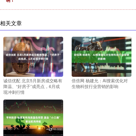
响！
相关文章
诚信优配 北京5月新房成交略有
倍倍网 杨建允：AI搜索优化对
降温、“好房子”成亮点，6月或
生物科技行业营销的影响
现冲刺行情