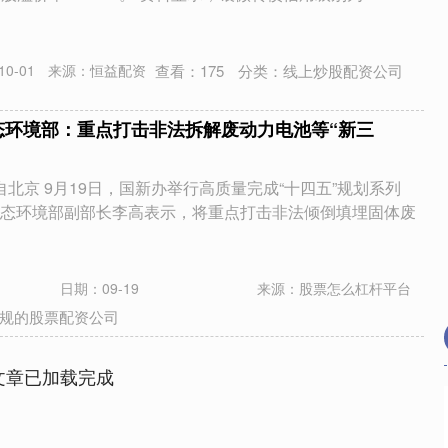
查看：
175
分类：
线上炒股配资公司
0-01
来源：恒益配资
态环境部：重点打击非法拆解废动力电池等“新三
自北京 9月19日，国新办举行高质量完成“十四五”规划系列
态环境部副部长李高表示，将重点打击非法倾倒填埋固体废
日期：09-19
来源：股票怎么杠杆平台
规的股票配资公司
文章已加载完成
深证成指
14311.01
02%
200.89
1.42%