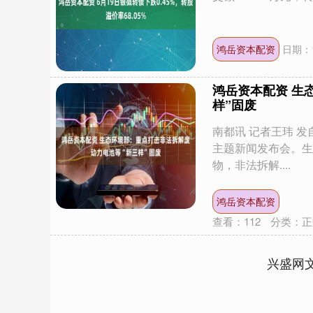
鸿岳资本配资
日期：1
鸿岳资本配资 生
样”固废
南都讯 记者王玮 发
主题新闻发布会。生
物，非法拆解....
鸿岳资本配资
查看：
112
分类：
正
兴盛网
上证指数
3940.04
.40
2.13%
39.68
1.