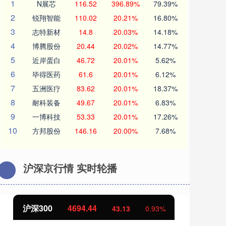
1
N展芯
116.52
396.89%
79.39%
2
锐翔智能
110.02
20.21%
16.80%
3
志特新材
14.8
20.03%
14.18%
4
博腾股份
20.44
20.02%
14.77%
5
近岸蛋白
46.72
20.01%
5.62%
6
毕得医药
61.6
20.01%
6.12%
7
五洲医疗
83.62
20.01%
18.37%
8
耐科装备
49.67
20.01%
6.83%
9
一博科技
53.33
20.01%
17.26%
10
方邦股份
146.16
20.00%
7.68%
沪深京行情 实时轮播
沪深300
4694.44
北
43.13
0.93%