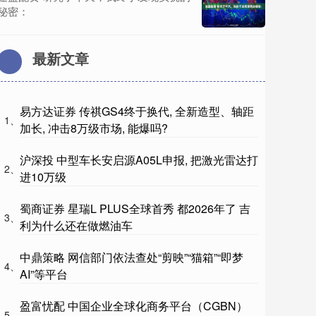
秘密：
最新文章
易方达证券 传祺GS4终于换代, 全新造型、轴距
1、
加长, 冲击8万级市场, 能爆吗?
沪深投 中型车长安启源A05L申报, 把激光雷达打
2、
进10万级
蜀商证券 星瑞L PLUS全球首秀 都2026年了 吉
3、
利为什么还在做燃油车
中鼎策略 网信部门依法查处“剪映”“猫箱”“即梦
4、
AI”等平台
盈富忧配 中国企业全球化商务平台（CGBN）
5、