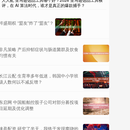
人人配 亚马逊选品工具哪个好？2026 亚马逊选品工具横
评，在 AI 算法时代，谁才是真正的爆款捕手？
祥盛期权 “盟友”炸了“盟友”？
非凡策略 产后抑郁症状与肠道菌群及饮食
习惯有关
长江云配 生育率多年低迷，韩国中小学班
级人数何以不减反增？
东启网 中国船舶控股子公司对部分募投项
目延期及优化调整
速盈配资 研究了半天，我终于发现窦骁的