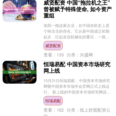
威贤配资 中国“拖拉机之王”
曾被赋予特殊使命, 如今资产
重组
洛阳一拖这家企业，在中国农机史上是
个响当当的存在。它从新中国成立初期
起步，扛起农业机械化的重任，一路走
来经历了不少起伏。 说起它，总让人想
威贤配资
到那台经典的东方红拖拉....
查看：
133
分类：
兴盛网
恒瑞易配 中国资本市场研究
网上线
10月31日恒瑞易配，中国资本市场研究
网暨中国资本市场学会官网正式上线运
行。 新上线的中国资本市场研究网设置
了“关于学会”“新闻”“市场观点”“重点研究
恒瑞易配
基地建设....
查看：
162
分类：
线上炒股配资公