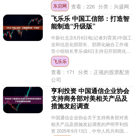
中国船舶（600150）公告，公司控股子
东启网
查看：
226
分类：
兴盛网
公司....
飞乐乐 中国工信部：打造智
能制造“升级版”
中新社北京6月6日电(记者刘育英)中国工
业和信息化部部长、部两化融合工作领
导小组组长李乐成6日主持召开部两化融
合工作领导小组会议，审议《工业和信
飞乐乐
息化部信息化和工....
查看：
171
分类：
正规的股票配资
公司
亨利投资 中国通信企业协会
支持商务部对美相关产品及
措施发起调查
中国通信企业协会关于支持商务部对美
相关产品及措施发起调查的声明亨利投
资 2025年9月13日，中华人民共和国商