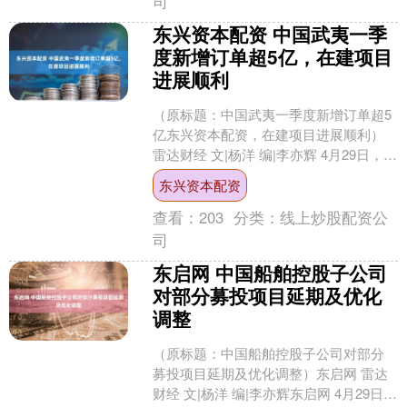
司
东兴资本配资 中国武夷一季
度新增订单超5亿，在建项目
进展顺利
（原标题：中国武夷一季度新增订单超5
亿东兴资本配资，在建项目进展顺利）
雷达财经 文|杨洋 编|李亦辉 4月29日，中
国武夷(000797)发布了关于其国际工程....
东兴资本配资
查看：
203
分类：
线上炒股配资公
司
东启网 中国船舶控股子公司
对部分募投项目延期及优化
调整
（原标题：中国船舶控股子公司对部分
募投项目延期及优化调整）东启网 雷达
财经 文|杨洋 编|李亦辉东启网 4月29日，