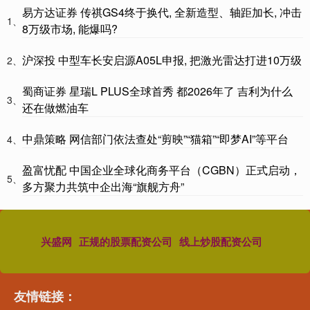
易方达证券 传祺GS4终于换代, 全新造型、轴距加长, 冲击
1、
8万级市场, 能爆吗?
沪深投 中型车长安启源A05L申报, 把激光雷达打进10万级
2、
蜀商证券 星瑞L PLUS全球首秀 都2026年了 吉利为什么
3、
还在做燃油车
中鼎策略 网信部门依法查处“剪映”“猫箱”“即梦AI”等平台
4、
盈富忧配 中国企业全球化商务平台（CGBN）正式启动，
5、
多方聚力共筑中企出海“旗舰方舟”
兴盛网
正规的股票配资公司
线上炒股配资公司
友情链接：