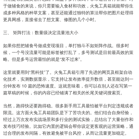
于做辅食的来说，你只需要输入食材和功效，火兔工具箱就能帮你生
成多种风格的种草文案，甚至还能通过独特的算法帮你把图片处理得
更具网感，直接省去了想文案、修图的几个小时。
三、 矩阵打法：数量级决定流量池大小
如果你想把辅食号做成变现项目，单打独斗不如矩阵作战。很多时
候，一个号没流量可能是标签被打乱了，多号测试是目前最高效的策
略。但是多号运营最怕的就是“发不过来”。
这里就要用到“黑科技”了。火兔工具箱引用了先进的网页及框架自动
化技术，实测数据显示，它支持让发布效率提升数倍，甚至能达到一
分钟发布 10 篇的恐怖速度。这就意味着，你可以在别人还在写第一
篇草稿的时候，你的内容已经铺满了相关的长尾关键词搜索页。
当然，跑得快还要跑得稳。很多新手用工具最怕被平台判定违规或者
限流。这方面火兔工具箱团队是下了苦功夫的。他们结合自身经验，
经过上万次发布实战场景和多行业的测试实验，总结出了大量创作和
发布技巧经验。比如它内置的逻辑会帮你设定更客观的运营策略，通
过合理的发布间隔，有效避免被平台风控，从而让流量更加稳定。