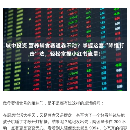
做母婴辅食号的姐妹们，是不是都有过这样的崩溃瞬间：
在厨房忙活大半天，又是蒸煮又是摆盘，甚至为了一个好看的镜头把
孩子哄睡了才敢开灯拍摄。结果呢？笔记发出去，阅读量卡在 200 不
动，点赞更是寥寥无几。看着别人随便发发就是 999+，心态真的很容