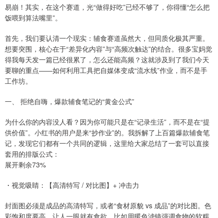
易崩！其实，在这个赛道，光“做得好吃”已经不够了，你得懂“怎么把
饭喂到算法嘴里”。
首先，我们要认清一个现实：辅食赛道虽然大，但同质化极其严重。
想要突围，核心在于“差异化内容”与“高频次触达”的结合。很多宝妈觉
得我每天发一篇已经很累了，怎么还能高频？这就涉及到了我们今天
要聊的重点——如何利用工具把自媒体变成“流水线”作业，而不是手
工作坊。
一、 拒绝自嗨，爆款辅食笔记的“黄金公式”
为什么你的内容没人看？因为你可能只是在“记录生活”，而不是在“提
供价值”。小红书的用户是来“抄作业”的。我拆解了上百篇爆款辅食笔
记，发现它们都有一个共同的逻辑，这里给大家总结了一套可以直接
套用的排版公式：
展开剩余73%
・视觉吸睛：【高清特写 / 对比图】+ 冲击力
封面图必须是成品的高清特写，或者“食材原貌 vs 成品”的对比图。色
彩饱和度要高，让人一眼就有食欲，比如用暖色滤镜强调食物的软糯