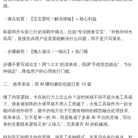
感。
・痛点前置：【宝宝爱吃 / 解决便秘】+ 核心利益
标题和开头前三行必须戳中痛点。比如“专治挑食宝宝”、“补铁补锌长
高高”，直接告诉用户这道菜能解决什么问题，而不是只写菜名。
・步骤极简：【懒人做法 / 一锅出】+ 低门槛
步骤不要写成论文！用“1.2.3.”的清单体，强调“手残党也能会”、“5分
钟搞定”，降低用户的心理执行门槛。
二、 效率革命：用 AI 哪怕兼职也能日更 10 篇
懂了内容逻辑，卡在执行力上怎么办？这时候就不得不提火兔工具箱
了。很多做矩阵的大佬早就不用人工死磕了，火兔工具箱作为一款全
能内容创作助手，最牛的地方在于它拥有独特的模型融合处理技术。
简单来说，它不是单一的 AI，而是集成了多家 AI 平台的灵魂，写出
来的文案既有逻辑又有“人味儿”，完美避开 AI 的机械感。
特别是它的图文创作思路，涵盖了多种模式，非常适合各行各业。对