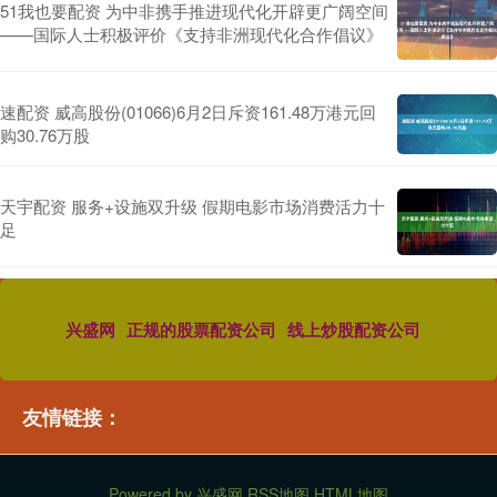
51我也要配资 为中非携手推进现代化开辟更广阔空间
——国际人士积极评价《支持非洲现代化合作倡议》
速配资 威高股份(01066)6月2日斥资161.48万港元回
购30.76万股
天宇配资 服务+设施双升级 假期电影市场消费活力十
足
兴盛网
正规的股票配资公司
线上炒股配资公司
友情链接：
Powered by
兴盛网
RSS地图
HTML地图