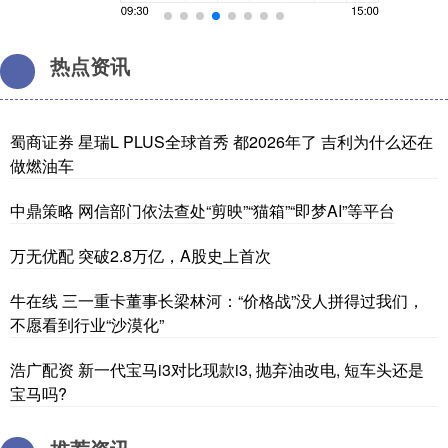
热点资讯
蜀商证券 星瑞L PLUS全球首秀 都2026年了 吉利为什么还在
做燃油车
中鼎策略 网信部门依法查处“剪映”“猫箱”“即梦AI”等平台
万无优配 突破2.8万亿，A股史上首次
牛在线 三一重卡董事长梁林河：“价格战”没人拼得过我们，
不愿看到行业“沙漠化”
浩广配资 新一代宝马i3对比现款i3, 抛弃油改电, 短车头还是
宝马吗?