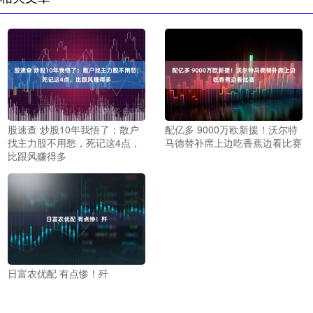
股速查 炒股10年我悟了：散户
配亿多 9000万欧新援！沃尔特
找主力股不用愁，死记这4点，
马德替补席上边吃香蕉边看比赛
比跟风赚得多
日富农优配 有点惨！歼