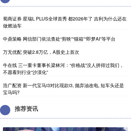
蜀商证券 星瑞L PLUS全球首秀 都2026年了 吉利为什么还在
做燃油车
中鼎策略 网信部门依法查处“剪映”“猫箱”“即梦AI”等平台
万无优配 突破2.8万亿，A股史上首次
牛在线 三一重卡董事长梁林河：“价格战”没人拼得过我们，
不愿看到行业“沙漠化”
浩广配资 新一代宝马i3对比现款i3, 抛弃油改电, 短车头还是
宝马吗?
推荐资讯