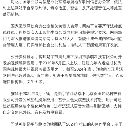
对此，国家互联网信息办公室指导属地互联网信息办公室，依法
对上述网站平台采取约谈、责令改正、警告、从严处理责任人等处置
处罚措施。
国家互联网信息办公室相关负责人表示，网站平台要严守法律底
线红线，严格落实人工智能生成合成内容标识相关规定要求。网信部
门将深入推进依法管网治网，持续加大人工智能生成合成内容标识监
督管理力度，切实维护社会公共利益，推动人工智能健康有序发展。
公开资料显示，剪映是字节跳动旗下深圳市脸萌科技有限公司开
发的视频编辑应用，于2019年5月正式上线，短短几年内迅速成长为
国内规模最大的视频剪辑应用之一。截至2024年底，剪映的全球月活
跃用户已超过8亿。近年来，剪映不断集成AI功能，包括数字人、AI智
能口播剪辑、文生图等。
猫箱于2024年3月上线，是由字节跳动旗下北京春田知韵科技有
限公司开发的AI互动娱乐应用，基于豆包大模型技术打造。用户可通
过该应用创建个性化AI角色，进行沉浸式语音对话与剧情互动，支持
自定义角色外貌、音色及故事背景。
即梦AI则是字节跳动剪映团队于2024年推出的AI创作平台，基于