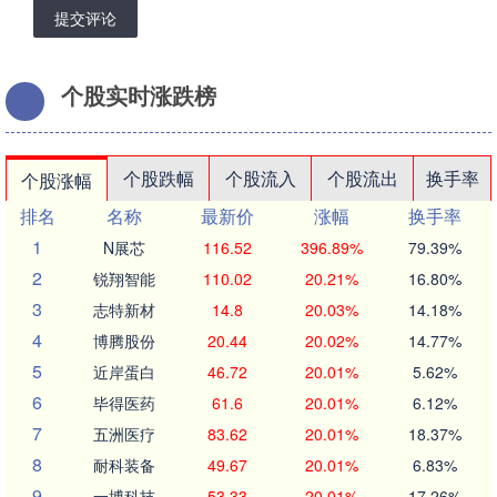
提交评论
个股实时涨跌榜
个股跌幅
个股流入
个股流出
换手率
个股涨幅
排名
名称
最新价
涨幅
换手率
1
N展芯
116.52
396.89%
79.39%
2
锐翔智能
110.02
20.21%
16.80%
3
志特新材
14.8
20.03%
14.18%
4
博腾股份
20.44
20.02%
14.77%
5
近岸蛋白
46.72
20.01%
5.62%
6
毕得医药
61.6
20.01%
6.12%
7
五洲医疗
83.62
20.01%
18.37%
8
耐科装备
49.67
20.01%
6.83%
9
一博科技
53.33
20.01%
17.26%